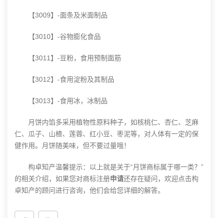
【3009】-面条及米面制品
【3010】-谷物膨化食品
【3011】-豆粉，食用预制面筋
【3012】-食用淀粉及其制品
【3013】-食用冰，冰制品
月饼内馅多采用植物性原料种子，如核桃仁、杏仁、芝麻
仁、瓜子、山楂、莲蓉、红小豆、枣泥等，对人体有一定的保
健作用。月饼随美味，但不要过量哦！
构卓知产温馨提示：以上就是关于“月饼商标属于哪一类？”
的相关介绍，如果您对
商标注册
申请
还存在疑问，欢迎点击构
卓知产的顾问进行咨询，他们会给您详细的解答。