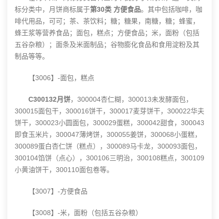
标分类中，月饼商标属于
第30类 方便食品
。其中包括咖啡，咖
啡代用品，可可；茶、茶饮料；糖；糖果，南糖，糖；蜂蜜，
蜂王浆等营养食品；面包，糕点；方便食品；米，面粉（包括
五谷杂粮）；面条及米面制品；谷物膨化食品和食用淀粉及其
制品等等。
【3006】-面包，糕点
C300132月饼
，300004杏仁糊，300013未发酵面包，
300015面包干，300016饼干，300017麦芽饼干，300022华夫
饼干，300023小圆面包，300029蛋糕，300042甜食，300043
即食玉米片，300047薄烤饼，300055姜饼，300068小蛋糕，
300089蛋白杏仁饼（糕点），300089马卡龙，300093面包，
300104馅饼（点心），300106三明治，300108糕点，300109
小黄油饼干，300110面包卷等。
【3007】-方便食品
【3008】-米，面粉（包括五谷杂粮）